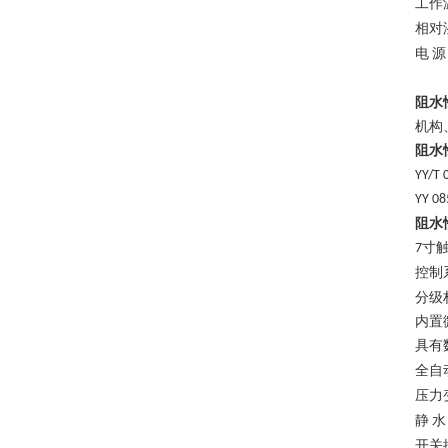
工作
相对
电
源
阻水
机构
阻水
YY/T 
YY 08
阻水
寸
7
控制
分级
内置
具有
全自
压力
静
水
开关