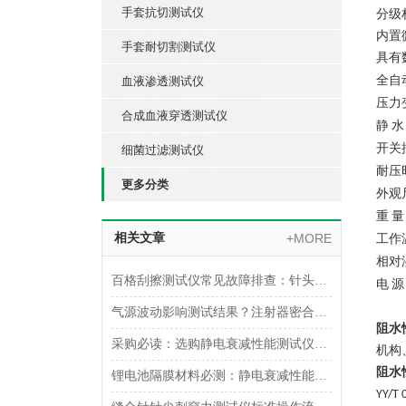
手套抗切测试仪
分级
内置
手套耐切割测试仪
具有
全自
血液渗透测试仪
压力
合成血液穿透测试仪
静
水
开关
细菌过滤测试仪
耐压
更多分类
外观
重
量
相关文章
+MORE
工作
相对
百格刮擦测试仪常见故障排查：针头磨损与运动轨迹偏移
电
源
气源波动影响测试结果？注射器密合性正压测试仪的稳压设计分析
阻水
采购必读：选购静电衰减性能测试仪的5个核心参数与避坑指南
机构
阻水
锂电池隔膜材料必测：静电衰减性能测试仪的操作难点突破
YY/T 