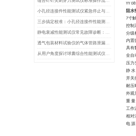
缝合针针尖刺穿力测试仪标准操作流程（SOP）及实验员培训要点
YY 08
阻水
小孔径连接件性能测试仪紧急停止与异常状态下的安全复位操作
寸
7
三步搞定校准：小孔径连接件性能测试仪的每日开机自检流程详解
控制
静电衰减性能测试仪常见故障诊断：充电不稳定与电位漂移排查
分级
内置
透气包装材料试验仪的气体管路泄漏防护与废气排放系统详解
具有
从用户角度探讨球囊综合性能测试仪的故障问题
全自
压力
静
水
开关
耐压
外观
重
量
工作
相对
电
源