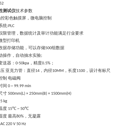
52
性测试仪
技术参数
触控彩色触摸屏，微电脑控制
系统
:PLC
权限管理，数据统计及审计功能满足行业要求
微型打印机
数据存储功能，可以存储
组数据
500
动操作，自动抽水实验
;
变送器
：
，精度
；
0-50kpa
0.5%
压
亚克力管：直径
，内径
，长度
，设计有标尺
14
10MM
1100
控制
电磁阀
时间
0 ~ 99.99 min
尺寸
500mm(L) × 2
5
0mm(B) ×
1
50
0
mm(H)
5 kg
温度
15℃ ~ 50℃
湿度
最高
，无凝露
80%
AC 220 V 50 Hz