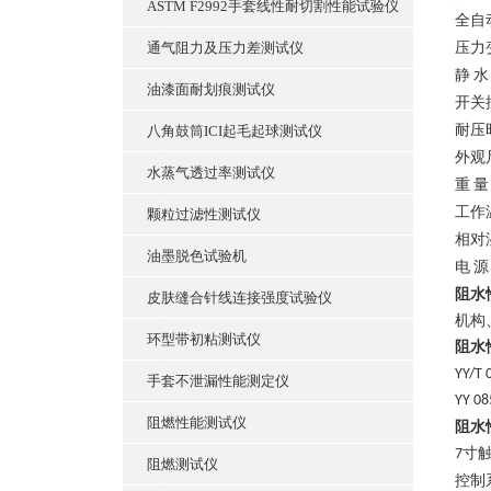
ASTM F2992手套线性耐切割性能试验仪
全自
通气阻力及压力差测试仪
压力
静
水
油漆面耐划痕测试仪
开关
耐压
八角鼓筒ICI起毛起球测试仪
外观
水蒸气透过率测试仪
重
量
工作
颗粒过滤性测试仪
相对
油墨脱色试验机
电
源
阻水
皮肤缝合针线连接强度试验仪
机构
环型带初粘测试仪
阻水
YY/T 
手套不泄漏性能测定仪
YY 08
阻燃性能测试仪
阻水
寸
7
阻燃测试仪
控制