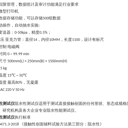
权限管理，数据统计及审计功能满足行业要求
微型打印机
数据存储功能，可以存储
组数据
500
动操作，自动抽水实验
;
变送器
：
，精度
；
0-50kpa
0.5%
压
亚克力管：直径
，内径
，长度
，设计有标尺
14
10MM
1100
控制
电磁阀
时间
0 ~ 99.99 min
尺寸
500mm(L) × 2
5
0mm(B) ×
1
50
0
mm(H)
5 kg
温度
15℃ ~ 50℃
湿度
最高
，无凝露
80%
AC 220 V 50 Hz
性测试仪
阻水性测试仪适用于测试直接接触创面的任何形状、形态或规格
、研究机构及各大企业专业阻水性能测试仪。
性测试仪
执行标准
《接触性创面辅料试验方法第三部分：阻水性》
0471.3-2018