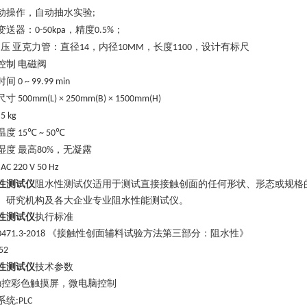
动操作，自动抽水实验
;
变送器
：
，精度
；
0-50kpa
0.5%
压
亚克力管：直径
，内径
，长度
，设计有标尺
14
10MM
1100
控制
电磁阀
时间
0 ~ 99.99 min
尺寸
500mm(L) × 2
5
0mm(B) ×
1
50
0
mm(H)
5 kg
温度
15℃ ~ 50℃
湿度
最高
，无凝露
80%
AC 220 V 50 Hz
性测试仪
阻水性测试仪适用于测试直接接触创面的任何形状、形态或规格
、研究机构及各大企业专业阻水性能测试仪。
性测试仪
执行标准
《接触性创面辅料试验方法第三部分：阻水性》
0471.3-2018
52
性测试仪
技术参数
触控彩色触摸屏，微电脑控制
系统
:PLC