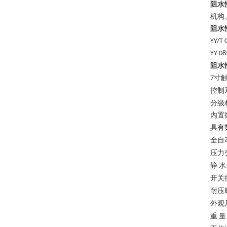
阻水
机构
阻水
YY/T 
YY 08
阻水
寸
7
控制
分级
内置
具有
全自
压力
静
水
开关
耐压
外观
重
量