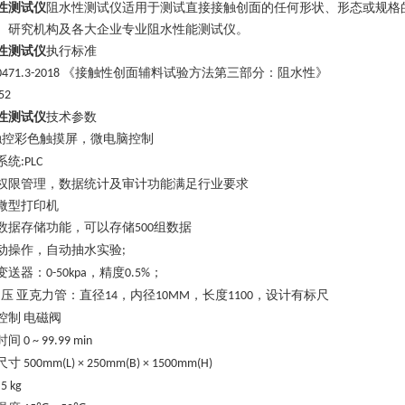
性测试仪
阻水性测试仪适用于测试直接接触创面的任何形状、形态或规格
、研究机构及各大企业专业阻水性能测试仪。
性测试仪
执行标准
《接触性创面辅料试验方法第三部分：阻水性》
0471.3-2018
52
性测试仪
技术参数
触控彩色触摸屏，微电脑控制
系统
:PLC
权限管理，数据统计及审计功能满足行业要求
微型打印机
数据存储功能，可以存储
组数据
500
动操作，自动抽水实验
;
变送器
：
，精度
；
0-50kpa
0.5%
压
亚克力管：直径
，内径
，长度
，设计有标尺
14
10MM
1100
控制
电磁阀
时间
0 ~ 99.99 min
尺寸
500mm(L) × 2
5
0mm(B) ×
1
50
0
mm(H)
5 kg