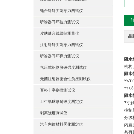
缝合针针尖刺穿力测试仪
听诊器耳环拉力测试仪
皮肤缝合线线径测量仪
品
注射针针尖刺穿力测试仪
听诊器耳环弹力测试仪
阻水
机构
气压式织物胀破强度测试仪
阻水
无菌注射器密合性负压测试仪
YY/T 
YY 08
百格十字刮擦测试仪
阻水
卫生纸球形耐破度测定仪
寸
7
控制
剥离强度测试仪
分级
汽车内饰材料雾化测定仪
内置
具有