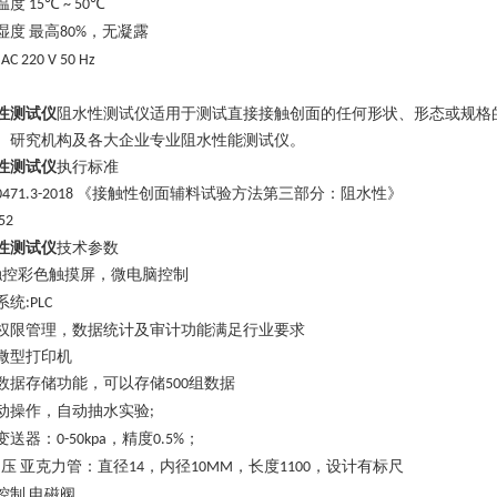
温度
15℃ ~ 50℃
湿度
最高
，无凝露
80%
AC 220 V 50 Hz
性测试仪
阻水性测试仪适用于测试直接接触创面的任何形状、形态或规格
、研究机构及各大企业专业阻水性能测试仪。
性测试仪
执行标准
《接触性创面辅料试验方法第三部分：阻水性》
0471.3-2018
52
性测试仪
技术参数
触控彩色触摸屏，微电脑控制
系统
:PLC
权限管理，数据统计及审计功能满足行业要求
微型打印机
数据存储功能，可以存储
组数据
500
动操作，自动抽水实验
;
变送器
：
，精度
；
0-50kpa
0.5%
压
亚克力管：直径
，内径
，长度
，设计有标尺
14
10MM
1100
控制
电磁阀