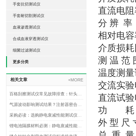
手套抗切测试仪
直流电阻
手套耐切割测试仪
分
辨
率
血液渗透测试仪
相对电容
合成血液穿透测试仪
介质损耗
细菌过滤测试仪
测
温 范
更多分类
温度测量
相关文章
+MORE
交流实验
百格刮擦测试仪常见故障排查：针头磨损与运动轨迹偏移
直流试验
气源波动影响测试结果？注射器密合性正压测试仪的稳压设计分析
功
耗
采购必读：选购静电衰减性能测试仪的5个核心参数与避坑指南
外
型 尺
锂电池隔膜材料必测：静电衰减性能测试仪的操作难点突破
总
重
量