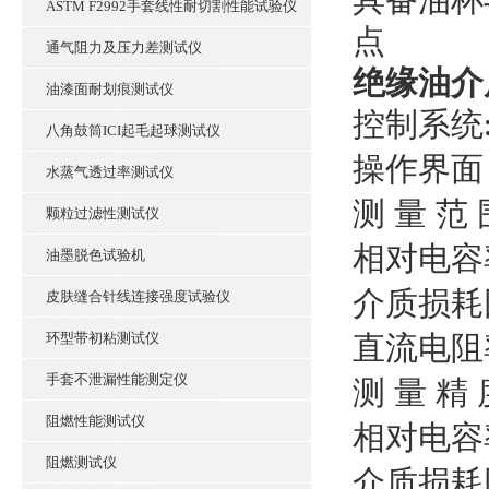
ASTM F2992手套线性耐切割性能试验仪
点
通气阻力及压力差测试仪
绝缘油介
油漆面耐划痕测试仪
控制系统
八角鼓筒ICI起毛起球测试仪
操作界面
水蒸气透过率测试仪
测
量
范
颗粒过滤性测试仪
相对电
油墨脱色试验机
介质损耗
皮肤缝合针线连接强度试验仪
环型带初粘测试仪
直流电阻
手套不泄漏性能测定仪
测
量
精
阻燃性能测试仪
相对电
阻燃测试仪
介质损耗