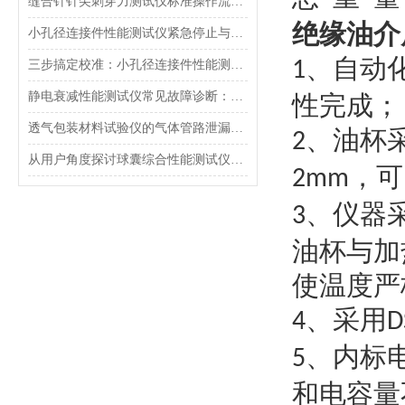
缝合针针尖刺穿力测试仪标准操作流程（SOP）及实验员培训要点
绝缘油介
小孔径连接件性能测试仪紧急停止与异常状态下的安全复位操作
、自动
三步搞定校准：小孔径连接件性能测试仪的每日开机自检流程详解
1
静电衰减性能测试仪常见故障诊断：充电不稳定与电位漂移排查
性完成；
透气包装材料试验仪的气体管路泄漏防护与废气排放系统详解
、油杯
2
从用户角度探讨球囊综合性能测试仪的故障问题
，可
2mm
、仪器
3
油杯与加
使温度严
、采用
4
D
、内标
5
和电容量