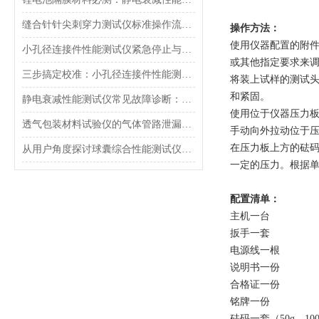
缝合针针尖刺穿力测试仪标准操作流程（SOP）及实验员培训要点
操作方法：
使用仪器配置的附件
小孔径连接件性能测试仪紧急停止与异常状态下的安全复位操作
或其他指定要求来调
三步搞定校准：小孔径连接件性能测试仪的每日开机自检流程详解
将装上试样的测试
和紧固。
静电衰减性能测试仪常见故障诊断：充电不稳定与电位漂移排查
使用位于仪器压力
透气包装材料试验仪的气体管路泄漏防护与废气排放系统详解
手动向外拉动位于
在压力板上方的砝码轴
从用户角度探讨球囊综合性能测试仪的故障问题
一定的压力。根据
配置清单：
主机一台
扳手一套
电源线一根
说明书一份
合格证一份
铭牌一份
砝码一套（50g，100g