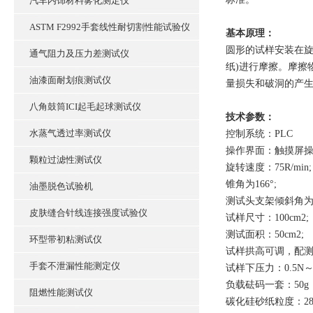
汽车内饰材料雾化测定仪
ASTM F2992手套线性耐切割性能试验仪
基本原理：
圆形的试样安装在旋
通气阻力及压力差测试仪
纸)进行摩擦。摩擦
油漆面耐划痕测试仪
量损失和破洞的产
八角鼓筒ICI起毛起球测试仪
技术参数：
水蒸气透过率测试仪
控制系统：PLC
操作界面：触摸屏
颗粒过滤性测试仪
旋转速度：75R/min;
锥角为166°;
油墨脱色试验机
测试头支架倾斜角为7
皮肤缝合针线连接强度试验仪
试样尺寸：100cm2;
测试面积：50cm2;
环型带初粘测试仪
试样拱高可调，配测量
手套不泄漏性能测定仪
试样下压力：0.5N～
负载砝码一套：50g，10
阻燃性能测试仪
碳化硅砂纸粒度：280