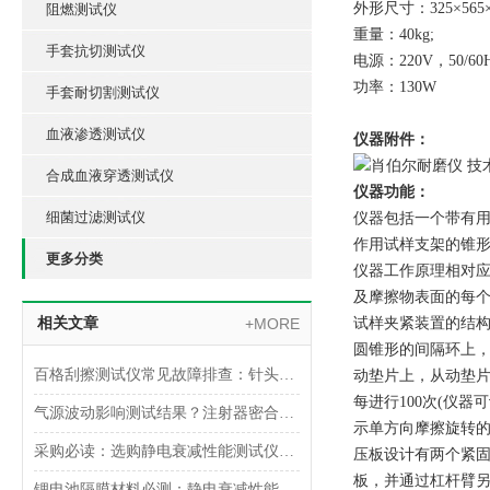
外形尺寸：325×565×
阻燃测试仪
重量：40kg;
手套抗切测试仪
电源：220V，50/60H
功率：130W
手套耐切割测试仪
血液渗透测试仪
仪器附件：
合成血液穿透测试仪
仪器功能：
细菌过滤测试仪
仪器包括一个带有用
作用试样支架的锥形
更多分类
仪器工作原理相对应
及摩擦物表面的每
相关文章
+MORE
试样夹紧装置的结
圆锥形的间隔环上
百格刮擦测试仪常见故障排查：针头磨损与运动轨迹偏移
动垫片上，从动垫片受
每进行100次(仪
气源波动影响测试结果？注射器密合性正压测试仪的稳压设计分析
示单方向摩擦旋转
采购必读：选购静电衰减性能测试仪的5个核心参数与避坑指南
压板设计有两个紧
板，并通过杠杆臂另
锂电池隔膜材料必测：静电衰减性能测试仪的操作难点突破