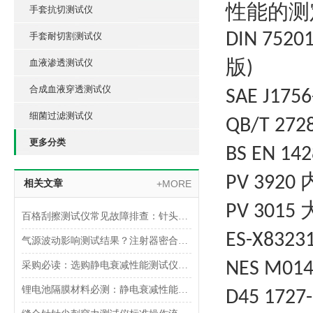
性能的测
手套抗切测试仪
DIN 7520
手套耐切割测试仪
版
血液渗透测试仪
)
合成血液穿透测试仪
SAE J175
细菌过滤测试仪
QB/T 272
更多分类
BS EN 14
PV 3920
相关文章
+MORE
PV 3015
百格刮擦测试仪常见故障排查：针头磨损与运动轨迹偏移
ES-X8323
气源波动影响测试结果？注射器密合性正压测试仪的稳压设计分析
NES M014
采购必读：选购静电衰减性能测试仪的5个核心参数与避坑指南
锂电池隔膜材料必测：静电衰减性能测试仪的操作难点突破
D45 1727