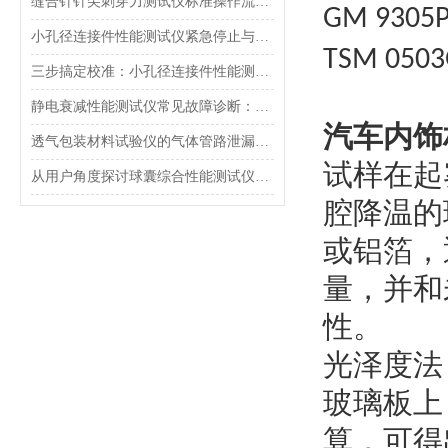
缝合针针尖刺穿力测试仪标准操作流程（SOP）及实验员培训要点
GM 9305P
小孔径连接件性能测试仪紧急停止与异常状态下的安全复位操作
TSM 050
三步搞定校准：小孔径连接件性能测试仪的每日开机自检流程详解
静电衰减性能测试仪常见故障诊断：充电不稳定与电位漂移排查
汽车内饰
透气包装材料试验仪的气体管路泄漏防护与废气排放系统详解
试样在起
从用户角度探讨球囊综合性能测试仪的故障问题
腔降温的
或铝箔，
量，并和
性。
光泽度法
玻璃板上
算，可得