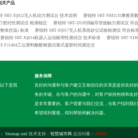
相关产品
 SRT-JQ022无人机动力测试台 技术说明
赛锐特 SRT-NM1135摩擦
灯密封性测试仪 检测稳定
赛锐特 SRT-Z639消融导管接触力测试仪 
(整体控温) 标准
赛锐特 SRT-JQ017无人机系统砂尘试验检测仪 符合标
赛锐特 SRT-JQ014机器人运动耐用性测试仪 技术标准
赛锐特 SRT-
SRT-F11404工位塑料酚醛树脂活塞式凝胶时间测定仪
服务保障
。以下是我
良好的沟通和与客户建立互相信任的关系是提供良好的
务的关键。在与客户的沟通中，对客户保持热情和友好
是非常重要的。客户需要与我们交流，当客户找到我们
希望得到重视，得到帮助和解决问题。
：
Sitemap.xml
技术支持：
智慧城市网
总访问量：
280995