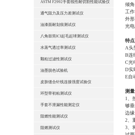
ASTM F2992手套线性耐切割性能试验仪
倾角
工作
通气阻力及压力差测试仪
外形
油漆面耐划痕测试仪
光电
八角鼓筒ICI起毛起球测试仪
特点
水蒸气透过率测试仪
A头
B连
颗粒过滤性测试仪
C光
D实
油墨脱色试验机
E自
皮肤缝合针线连接强度试验仪
测量
环型带初粘测试仪
1、
手套不泄漏性能测定仪
够垂
边缘
阻燃性能测试仪
2、
3、
阻燃测试仪
过两