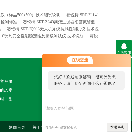
系数仪（样品500x500）技术测试说明
赛锐特 SRT-F1141
符合检测标准
赛锐特 SRT-Z640药液过滤器细菌截留测
准
赛锐特 SRT-JQ016无人机系统抗风性测试仪 技术说
YD010玩具安全性能稳定性及超载测试仪 技术说明
赛锐
在线客服
在线交流
联系方式
关注我们
您好！欢迎前来咨询，很高兴为您
客户服
服务，请问您要咨询什么问题呢？
二维码
的态度
您好，看您停留很久了，是否找到
时，是
了需求产品，您可以直接在线与我
联系！
发起咨询
返回首页
关于我们
可按Enter键发起咨询
联系我们
管理登陆