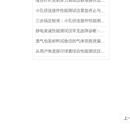
缝合针针尖刺穿力测试仪标准操作流程（SOP）及实验员培训要点
小孔径连接件性能测试仪紧急停止与异常状态下的安全复位操作
三步搞定校准：小孔径连接件性能测试仪的每日开机自检流程详解
静电衰减性能测试仪常见故障诊断：充电不稳定与电位漂移排查
透气包装材料试验仪的气体管路泄漏防护与废气排放系统详解
从用户角度探讨球囊综合性能测试仪的故障问题
上