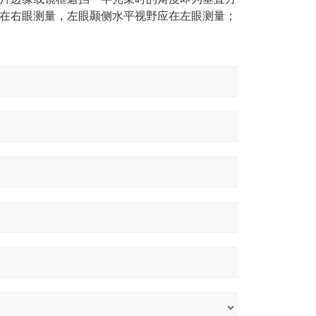
在右眼测量，左眼颞侧水平视野应在左眼测量；