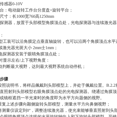
传感器0-10V
台：电动旋转工作台分度盘+旋转平台；
尺寸：长1000宽760高1250mm
探测器，放置于头部模型角膜顶点处，光电探测器与连续激光器
：
型工装可以沿角膜定点垂直轴旋转，也可以沿两个角膜顶点水平
续激光器光斑大小 2mm士1mm；
电探测器安装于眼睛角膜顶点处；
时显示左右/上下视野角度：
动判断最大视野，达到最大视野系统自动停机；
步骤
按照说明书，将样品佩戴到头部模型上，并处于佩戴位置。B.2.
直照射到头部模型右眼角膜顶点处的光电探测器。绕通过角膜顶
或镜框遮挡一半光束时的角度即为水平方向题侧的视野。
重复上述步骤向颞侧旋转头部模型，测量水平方向鼻侧视野；
将测量仪设定到0°，调整连续激光器，使光束能够垂直照射到头
个眼睛角膜顶点连线的水平旋转轴向上和下旋转头部模型，至镜