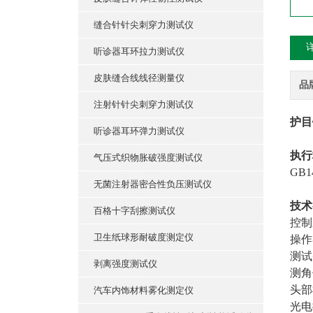
缝合针针尖刺穿力测试仪
听诊器耳环拉力测试仪
皮肤缝合线线径测量仪
品
注射针针尖刺穿力测试仪
护目
听诊器耳环弹力测试仪
执行
气压式织物胀破强度测试仪
GB1
无菌注射器密合性负压测试仪
技术
百格十字刮擦测试仪
控制
卫生纸球形耐破度测定仪
操作
测试
剥离强度测试仪
测角
头部
汽车内饰材料雾化测定仪
光电