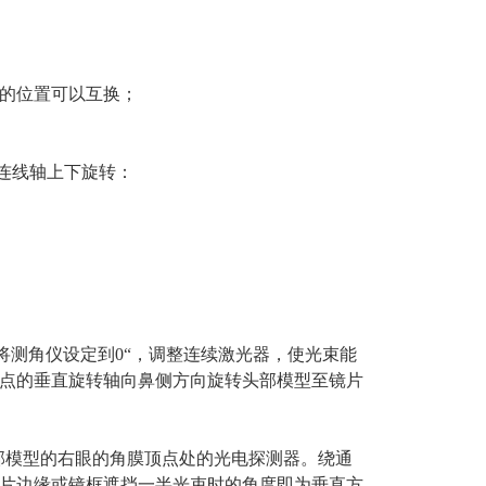
的位置可以互换；
连线轴上下旋转：
2将测角仪设定到0“，调整连续激光器，使光束能
点的垂直旋转轴向鼻侧方向旋转头部模型至镜片
部模型的右眼的角膜顶点处的光电探测器。绕通
片边缘或镜框遮挡一半光束时的角度即为垂直方