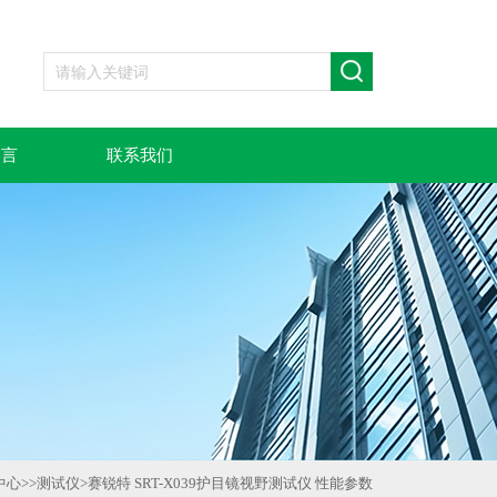
留言
联系我们
中心
>>
测试仪
>
赛锐特 SRT-X039护目镜视野测试仪 性能参数