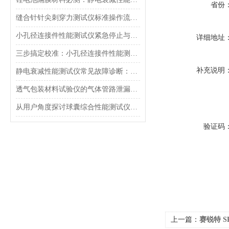
省份
缝合针针尖刺穿力测试仪标准操作流程（SOP）及实验员培训要点
小孔径连接件性能测试仪紧急停止与异常状态下的安全复位操作
详细地址
三步搞定校准：小孔径连接件性能测试仪的每日开机自检流程详解
补充说明
静电衰减性能测试仪常见故障诊断：充电不稳定与电位漂移排查
透气包装材料试验仪的气体管路泄漏防护与废气排放系统详解
从用户角度探讨球囊综合性能测试仪的故障问题
验证码
上一篇：
赛锐特 S