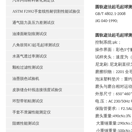
汽车内饰材料雾化测定仪
圆轨迹法起毛起球
ASTM F2992手套线性耐切割性能试验仪
GB/T 4802.1-2008
JJG 040-1990
;
通气阻力及压力差测试仪
油漆面耐划痕测试仪
圆轨迹法起毛起球
控制系统
；
:plc
八角鼓筒ICI起毛起球测试仪
操作界面：彩色
寸
5
水蒸气透过率测试仪
试样夹头
：
速度为
尼龙刷
尼龙刷直径
:
颗粒过滤性测试仪
磨擦织物：
全
2201
油墨脱色试验机
泡沫塑料垫片
：
重
磨头与磨台相对运
皮肤缝合针线连接强度试验仪
外形尺寸：
650*460
环型带初粘测试仪
电
压：
AC 230/50Hz
保险管要求
：
:
F2.5A
手套不泄漏性能测定仪
磨头重量
±
:
490cN
3%
阻燃性能测试仪
大重锤重量
±
:
290cN
小重锤重量
±
:
100cN