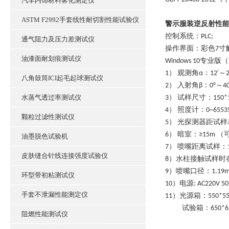
汽车内饰材料雾化测定仪
ASTM F2992手套线性耐切割性能试验仪
警示服装逆反射性
控制系统：PLC;
通气阻力及压力差测试仪
操作界面：彩色7寸
油漆面耐划痕测试仪
Windows 10专业
1） 观测角α：12′～
八角鼓筒ICI起毛起球测试仪
2） 入射角β：0°～4
水蒸气透过率测试仪
3） 试样尺寸：150*
4） 照度计：0~65535
颗粒过滤性测试仪
5） 光探测器距试样
6） 暗室：≥15m
油墨脱色试验机
7） 喷嘴距离试样：1
皮肤缝合针线连接强度试验仪
8）水柱接触试样时在
9）喷嘴口径：1.19
环型带初粘测试仪
10）电源: AC220V 50
手套不泄漏性能测定仪
11）光源箱：550*550
试验箱：650*65
阻燃性能测试仪