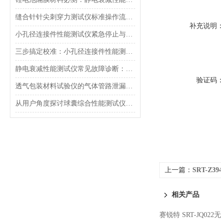
缝合针针尖刺穿力测试仪标准操作流程（SOP）及实验员培训要点
补充说明
小孔径连接件性能测试仪紧急停止与异常状态下的安全复位操作
三步搞定校准：小孔径连接件性能测试仪的每日开机自检流程详解
静电衰减性能测试仪常见故障诊断：充电不稳定与电位漂移排查
验证码
透气包装材料试验仪的气体管路泄漏防护与废气排放系统详解
从用户角度探讨球囊综合性能测试仪的故障问题
上一篇：
SRT-Z
相关产品
赛锐特 SRT-JQ0