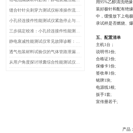
用95%乙醇清洗绝缘
装好极针和配有绝缘
缝合针针尖刺穿力测试仪标准操作流程（SOP）及实验员培训要点
中，缓慢放下上电极
小孔径连接件性能测试仪紧急停止与异常状态下的安全复位操作
录试样是否燃烧、爆
三步搞定校准：小孔径连接件性能测试仪的每日开机自检流程详解
五、配置清单
静电衰减性能测试仪常见故障诊断：充电不稳定与电位漂移排查
主机1台；
透气包装材料试验仪的气体管路泄漏防护与废气排放系统详解
说明书1份;
合格证1份;
从用户角度探讨球囊综合性能测试仪的故障问题
保修卡1份;
签收单1份;
铭牌1块;
电源线1根;
扳手1套;
宣传册若干;
产品