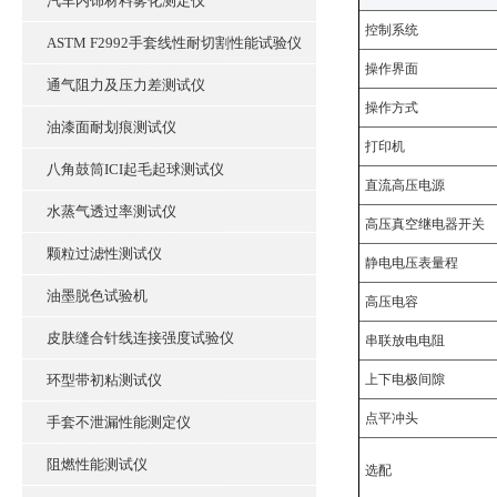
汽车内饰材料雾化测定仪
控制系统
ASTM F2992手套线性耐切割性能试验仪
操作界面
通气阻力及压力差测试仪
操作方式
油漆面耐划痕测试仪
打印机
八角鼓筒ICI起毛起球测试仪
直流高压电源
水蒸气透过率测试仪
高压真空继电器开关
颗粒过滤性测试仪
静电电压表量程
油墨脱色试验机
高压电容
皮肤缝合针线连接强度试验仪
串联放电电阻
环型带初粘测试仪
上下电极间隙
点平冲头
手套不泄漏性能测定仪
阻燃性能测试仪
选配