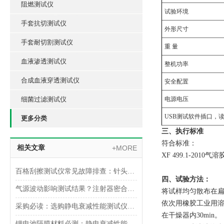
阻燃测试仪
试验环境
手套抗切测试仪
外形尺寸
手套耐切割测试仪
重 量
血液渗透测试仪
整机功率
合成血液穿透测试仪
安全配置
细菌过滤测试仪
电源电压
USB测试软件插口，
更多分类
三、执行标准‌
符合标准：
相关文章
+MORE
XF 499.1-20
百格刮擦测试仪常见故障排查：针头磨损与运动轨迹偏移
四、试验方法：
气源波动影响测试结果？注射器密合性正压测试仪的稳压设计分析
将试样均匀散布在扁平
依次用橡胶工业用溶剂
采购必读：选购静电衰减性能测试仪的5个核心参数与避坑指南
在干燥器内30min。
锂电池隔膜材料必测：静电衰减性能测试仪的操作难点突破