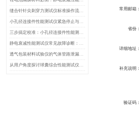
常用邮箱
缝合针针尖刺穿力测试仪标准操作流程（SOP）及实验员培训要点
小孔径连接件性能测试仪紧急停止与异常状态下的安全复位操作
省份
三步搞定校准：小孔径连接件性能测试仪的每日开机自检流程详解
静电衰减性能测试仪常见故障诊断：充电不稳定与电位漂移排查
详细地址
透气包装材料试验仪的气体管路泄漏防护与废气排放系统详解
从用户角度探讨球囊综合性能测试仪的故障问题
补充说明
验证码