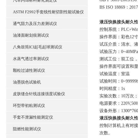
汽车内饰材料雾化测定仪
BS ISO 18869：2017
ASTM F2992手套线性耐切割性能试验仪
液压快换接头耐久性
通气阻力及压力差测试仪
控制系统：PLC+Wi
油漆面耐划痕测试仪
操作界面：彩色12
试压介质：清水、
八角鼓筒ICI起毛起球测试仪
试验压力：0~40MP
水蒸气透过率测试仪
测试工位：双工位
操作界面可设置和显
颗粒过滤性测试仪
试验温度：室温
试验时间：0~99999
油墨脱色试验机
时间精度：1s
皮肤缝合针线连接强度试验仪
实验次数：10万次
电源要求：220V,50
环型带初粘测试仪
设备外形：1300*760
手套不泄漏性能测定仪
液压快换接头耐久性
控制计算机上有对
阻燃性能测试仪
次数。