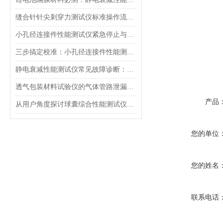
缝合针针尖刺穿力测试仪标准操作流程（SOP）及实验员培训要点
小孔径连接件性能测试仪紧急停止与异常状态下的安全复位操作
三步搞定校准：小孔径连接件性能测试仪的每日开机自检流程详解
静电衰减性能测试仪常见故障诊断：充电不稳定与电位漂移排查
透气包装材料试验仪的气体管路泄漏防护与废气排放系统详解
产品
从用户角度探讨球囊综合性能测试仪的故障问题
您的单位
您的姓名
联系电话