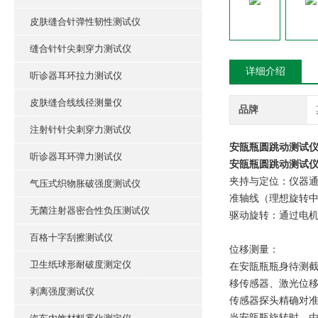
皮肤缝合针弹性韧性测试仪
缝合针针尖刺穿力测试仪
详细介绍
听诊器耳环拉力测试仪
皮肤缝合线线径测量仪
品牌
注射针针尖刺穿力测试仪
安瓿瓶圆跳动测试仪
听诊器耳环弹力测试仪
安瓿瓶圆跳动测试
‌夹持与定位：‌仪
气压式织物胀破强度测试仪
准轴线‌（理想旋转
无菌注射器密合性负压测试仪
‌驱动旋转：‌通过
百格十字刮擦测试仪
‌位移测量：‌
卫生纸球形耐破度测定仪
在安瓿瓶瓶身待测截
移传感器、激光位
剥离强度测试仪
传感器探头精确对
当安瓿瓶旋转时，由