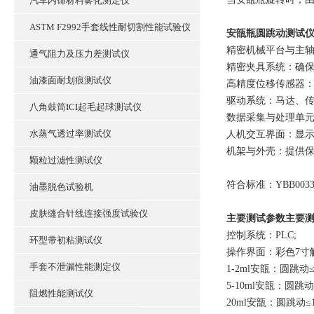
汽车内饰材料雾化测定仪
ASTM F2992手套线性耐切割性能试验仪
安瓿瓶圆跳动测试
‌精密机械平台与主
通气阻力及压力差测试仪
‌精密夹具系统：‌
油漆面耐划痕测试仪
‌高精度位移传感器
‌驱动系统：‌马达
八角鼓筒ICI起毛起球测试仪
‌数据采集与处理单
水蒸气透过率测试仪
‌人机交互界面：‌
‌机架与外壳：‌提
颗粒过滤性测试仪
‌符合标准：YBB003320
油墨脱色试验机
皮肤缝合针线连接强度试验仪
主要测试参数主要
控制系统：PLC;
环型带初粘测试仪
操作界面：彩色7寸
手套不泄漏性能测定仪
1-2ml安瓿：圆跳动≤
5-10ml安瓿：圆跳动≤
阻燃性能测试仪
20ml安瓿：圆跳动≤1