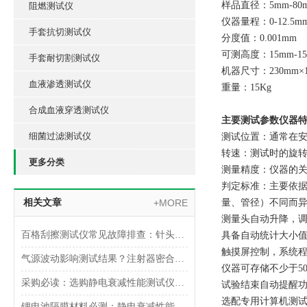
样品直径：5mm-
阻燃测试仪
仪器量程：0-12.5m
手套抗切测试仪
分度值：0.001mm
可测高度：15mm-15
手套耐切割测试仪
机器尺寸：230mm×1
血液渗透测试仪
重量：15Kg
合成血液穿透测试仪
主要测试参数仪器
细菌过滤测试仪
‌测试位置：‌通常
‌转速：‌测试时的
更多分类
‌测量精度：‌仪器的
‌判定标准：‌主要
相关文章
+MORE
量、管径）不同而
测量头自动升降，
百格刮擦测试仪常见故障排查：针头磨损与运动轨迹偏移
具备自动统计大小值
触摸屏控制，系统程
气源波动影响测试结果？注射器密合性正压测试仪的稳压设计分析
仪器可存储不少于5
采购必读：选购静电衰减性能测试仪的5个核心参数与避坑指南
试验结束自动提醒
选配专用计算机测
锂电池隔膜材料必测：静电衰减性能测试仪的操作难点突破