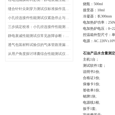
烧瓶：500ml
缝合针针尖刺穿力测试仪标准操作流程（SOP）及实验员培训要点
接受器：10ml
冷凝器：长300mm
小孔径连接件性能测试仪紧急停止与异常状态下的安全复位操作
电加热炉功率：250W
三步搞定校准：小孔径连接件性能测试仪的每日开机自检流程详解
电加热炉电压：0~2
控温箱外型尺寸：单工
静电衰减性能测试仪常见故障诊断：充电不稳定与电位漂移排查
电源：AC 220V±10%
透气包装材料试验仪的气体管路泄漏防护与废气排放系统详解
石油产品水含量测
从用户角度探讨球囊综合性能测试仪的故障问题
主机1台；
测试软件1套；
说明书1份;
合格证1份;
保修卡1份;
签收单1份;
铭牌1块;
电源线1根;
扳手1套;
宣传册若干;