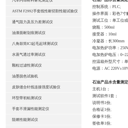
汽车内饰材料雾化测定仪
控制系统：PLC;
ASTM F2992手套线性耐切割性能试验仪
操作界面：彩色7寸
测试工位：单工位
通气阻力及压力差测试仪
烧瓶：500ml
油漆面耐划痕测试仪
接受器：10ml
冷凝器：长300mm
八角鼓筒ICI起毛起球测试仪
电加热炉功率：250W
水蒸气透过率测试仪
电加热炉电压：0~2
控温箱外型尺寸：单工
颗粒过滤性测试仪
电源：AC 220V±10%
油墨脱色试验机
石油产品水含量测
皮肤缝合针线连接强度试验仪
主机1台；
测试软件1套；
环型带初粘测试仪
说明书1份;
手套不泄漏性能测定仪
合格证1份;
保修卡1份;
阻燃性能测试仪
签收单1份;