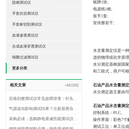
铭牌1块;
阻燃测试仪
电源线1根;
手套抗切测试仪
扳手1套;
宣传册若干;
手套耐切割测试仪
血液渗透测试仪
合成血液穿透测试仪
水含量测定仪是一
细菌过滤测试仪
进的物理或化学原
水分测定器根据国家
更多分类
和三联式，用户可
相关文章
+MORE
石油产品水含量测
水分测定器主要由可
百格刮擦测试仪常见故障排查：针头磨损与运动轨迹偏移
石油产品水含量测
气源波动影响测试结果？注射器密合性正压测试仪的稳压设计分析
控制系统：PLC;
采购必读：选购静电衰减性能测试仪的5个核心参数与避坑指南
操作界面：彩色7寸
测试工位：单工位
锂电池隔膜材料必测：静电衰减性能测试仪的操作难点突破