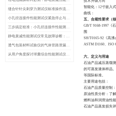
‌技术升级方向‌
‌智能化‌：12寸嵌
缝合针针尖刺穿力测试仪标准操作流程（SOP）及实验员培训要点
曲线：
小孔径连接件性能测试仪紧急停止与异常状态下的安全复位操作
五、合规性要求（
GB/T 9168-
三步搞定校准：小孔径连接件性能测试仪的每日开机自检流程详解
围
静电衰减性能测试仪常见故障诊断：充电不稳定与电位漂移排查
SH/T0165-9
ASTM D1160、ISO 
透气包装材料试验仪的气体管路泄漏防护与废气排放系统详解
从用户角度探讨球囊综合性能测试仪的故障问题
六、定义与用途
石油产品减压蒸馏测定
的可蒸发液体样品。该
等国际标准。
主要用途包括：
‌石油产品质量控制
‌原油性质分析‌：
‌燃料油和润滑油性
‌石油产品蒸发损失