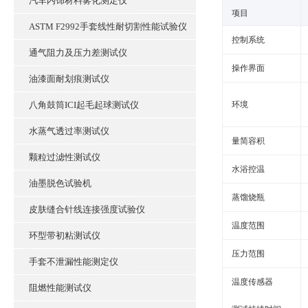
汽车内饰材料雾化测定仪
‌项目‌
ASTM F2992手套线性耐切割性能试验仪
控制系统‌
通气阻力及压力差测试仪
操作界面‌
油漆面耐划痕测试仪
八角鼓筒ICI起毛起球测试仪
环境
水蒸气透过率测试仪
量简容积
颗粒过滤性测试仪
水浴控温
油墨脱色试验机
蒸馏烧瓶
皮肤缝合针线连接强度试验仪
温度范围
环型带初粘测试仪
压力范围‌‌
手套不泄漏性能测定仪
温度传感器
阻燃性能测试仪