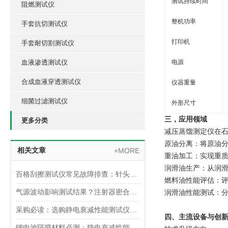
测试持续时间‌‌
阻燃测试仪
整机功率
手套抗切测试仪
打印机
手套耐切割测试仪
血液渗透测试仪
电源
合成血液穿透测试仪
仪器重量
细菌过滤测试仪
外形尺寸
三，应用领域
更多分类
减压蒸馏测定仪在
‌原油分离‌：将原
相关文章
+MORE
‌重油加工‌：实现
‌润滑油生产‌：从
百格刮擦测试仪常见故障排查：针头磨损与运动轨迹偏移
‌燃料油性能评估‌
气源波动影响测试结果？注射器密合性正压测试仪的稳压设计分析
‌润滑油性能测试‌
采购必读：选购静电衰减性能测试仪的5个核心参数与避坑指南
四、主流设备与创
锂电池隔膜材料必测：静电衰减性能测试仪的操作难点突破