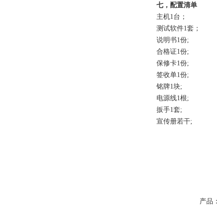
七，配置清单
主机1台；
测试软件1套；
说明书1份;
合格证1份;
保修卡1份;
签收单1份;
铭牌1块;
电源线1根;
扳手1套;
宣传册若干;
产品