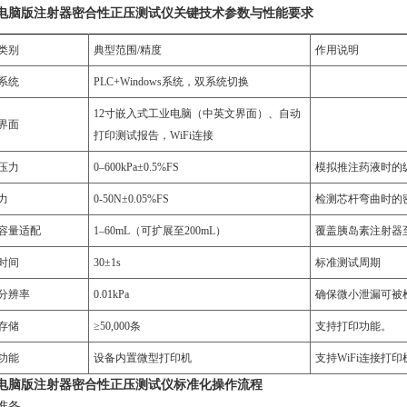
电脑版注射器密合性正压测试仪关键技术参数与性能要求
类别‌
‌典型范围/精度‌
‌作用说明‌
系统
PLC+Windows系统，双系统切换
12寸嵌入式工业电脑（中英文界面）、自动
界面
打印测试报告，WiFi连接
压力‌
0–600kPa±0.5%FS
模拟推注药液时的
力‌
0-50N±0.05%FS
检测芯杆弯曲时的
容量适配‌
1–60mL（可扩展至200mL）
覆盖胰岛素注射器
时间‌
30±1s
标准测试周期
分辨率‌
0.01kPa
确保微小泄漏可被
存储‌
≥50,000条
支持打印功能‌。
功能
设备内置微型打印机
支持WiFi连接打印
电脑版注射器密合性正压测试仪标准化操作流程
准备‌