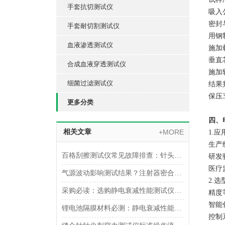
手套抗切测试仪
吸入
‌密封
手套耐切割测试仪
用钢
血液渗透测试仪
‌施加
垂直
合成血液穿透测试仪
施加
细菌过滤测试仪
‌结果
保压
更多分类
四、
相关文章
+MORE
1.‌
‌生
百格刮擦测试仪常见故障排查：针头磨损与运动轨迹偏移
‌研
‌医疗
气源波动影响测试结果？注射器密合性正压测试仪的稳压设计分析
2.‌
采购必读：选购静电衰减性能测试仪的5个核心参数与避坑指南
‌精
‌智能
锂电池隔膜材料必测：静电衰减性能测试仪的操作难点突破
控制