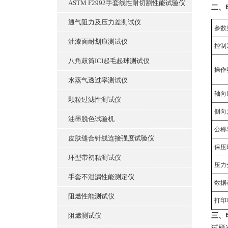
ASTM F2992手套线性耐切割性能试验仪
二、
通气阻力及压力差测试仪
‌参数
油漆面耐划痕测试仪
控制
八角鼓筒ICI起毛起球测试仪
操作
水蒸气透过率测试仪
‌轴向
颗粒过滤性测试仪
‌侧向
油墨脱色试验机
‌公称
皮肤缝合针线连接强度试验仪
‌保压
环型带初粘测试仪
‌压力
手套不泄漏性能测定仪
‌数据
阻燃性能测试仪
打印
阻燃测试仪
三、
‌试样