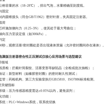
公称容量的水（18–28℃），排出气泡，水量精确至刻度线‌。
与固定‌
制内圆锥接头（符合GB/T1962）密封针座，夹具固定注射器‌。
载荷‌
芯杆施加侧向力（0.25–3N），使其处于最大弯曲位；
轴向压力至设定值（如300kPa）‌。
判定‌
30秒，观察活塞/密封圈处是否出现液体泄漏（允许密封圈间存在液体）‌。
电脑版注射器密合性正压测试仪核心应用场景与选型建议
应用领域‌
产线质检‌：拦截针筒裂纹、活塞变形等缺陷品（全检或批次抽检）；
发验证‌：新型材料（如橡胶密封圈）的密封耐久性测试；
监管‌：药检机构、第三方实验室执行GB15810、ISO7886标准检测‌。
选型关键指标‌
度等级‌：压力传感器精度需达±0.05%以内，避免误判‌；
化功能‌：
系统：PLC+Windows系统，双系统切换