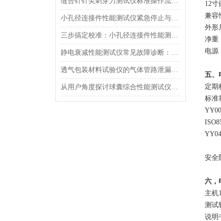
缝合针针尖刺穿力测试仪标准操作流程（SOP）及实验员培训要点
12
‌兼
小孔径连接件性能测试仪紧急停止与异常状态下的安全复位操作
外形尺
三步搞定校准：小孔径连接件性能测试仪的每日开机自检流程详解
净重：
电源：
静电衰减性能测试仪常见故障诊断：充电不稳定与电位漂移排查
透气包装材料试验仪的气体管路泄漏防护与废气排放系统详解
五、
‌定
从用户角度探讨球囊综合性能测试仪的故障问题
‌标准
YY0
ISO8
YY04
‌安
六，
主机
测试
说明