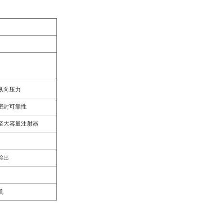
纵向压力
密封可靠性
至大容量注射器
检出
机