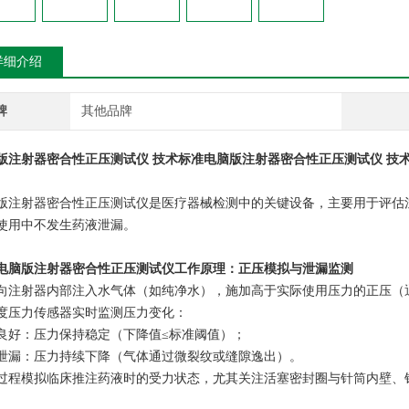
详细介绍
牌
其他品牌
版注射器密合性正压测试仪 技术标准
电脑版注射器密合性正压测试仪 技
版注射器密合性正压测试仪是医疗器械检测中的关键设备，主要用于评估
使用中不发生药液泄漏。
电脑版注射器密合性正压测试仪工作原理：正压模拟与泄漏监测
向注射器内部注入水气体（如纯净水），施加高于实际使用压力的正压（通常2
度压力传感器实时监测压力变化：
封良好‌：压力保持稳定（下降值≤标准阈值）；
在泄漏‌：压力持续下降（气体通过微裂纹或缝隙逸出）。
过程模拟临床推注药液时的受力状态，尤其关注活塞密封圈与针筒内壁、针