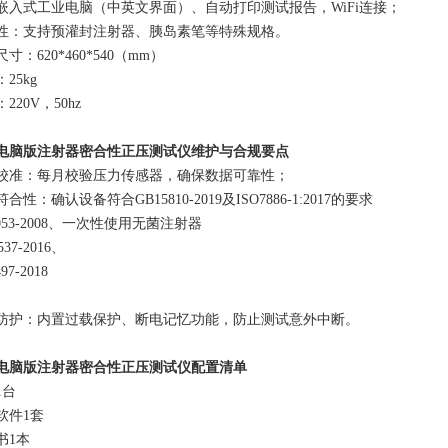
寸嵌入式工业电脑（中英文界面）、自动打印测试报告，WiFi连接；
容性‌：支持预灌封注射器、胰岛素笔等特殊规格‌。
寸：620*460*540（mm）
25kg
220V，50hz
电脑版注射器密合性正压测试仪维护与合规要点
期校准‌：每月校验压力传感器，确保数据可靠性‌；
符合性‌：确认设备符合GB15810-2019及ISO7886-1:2017的要求
053-2008、一次性使用无菌注射器
537-2016、
97-2018
全防护‌：内置过载保护、断电记忆功能，防止测试意外中断‌。
电脑版注射器密合性正压测试仪配置清单
1台
软件1套
书1本