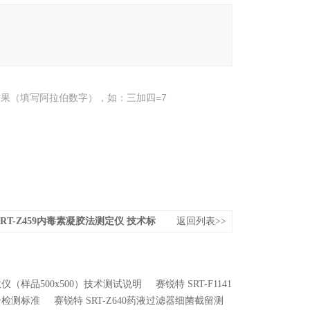
果（填写阿拉伯数字），如：三加四=7
SRT-Z459内毒素凝胶法测定仪 技术标
返回列表>>
系数仪（样品500x500）技术测试说明
赛锐特 SRT-F1141
符合检测标准
赛锐特 SRT-Z640药液过滤器细菌截留测