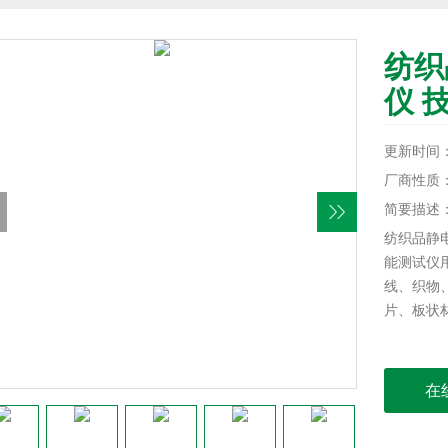
纺织
仪 
更新时间：20
厂商性质
简要描述
纺织品静
能测试仪
线、织物
片、板状
在