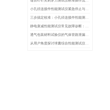
缝合针针尖刺穿力测试仪标准操作流程（SOP）及实验员培训要点
小孔径连接件性能测试仪紧急停止与异常状态下的安全复位操作
三步搞定校准：小孔径连接件性能测试仪的每日开机自检流程详解
静电衰减性能测试仪常见故障诊断：充电不稳定与电位漂移排查
透气包装材料试验仪的气体管路泄漏防护与废气排放系统详解
从用户角度探讨球囊综合性能测试仪的故障问题