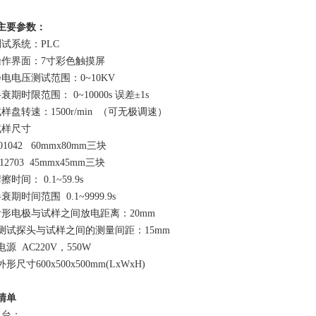
主要参数：
测试系统：PLC
操作界面：7寸彩色触摸屏
静电电压测试范围：0~10KV
衰期时限范围： 0~10000s 误差±1s
样盘转速：1500r/min （可无极调速）
试样尺寸
T01042 60mmx80mm三块
T12703 45mmx45mm三块
擦时间： 0.1~59.9s
衰期时间范围 0.1~9999.9s
针形电极与试样之间放电距离：20mm
、测试探头与试样之间的测量间距：15mm
电源 AC220V，550W
外形尺寸600x500x500mm(LxWxH)
清单
1台；