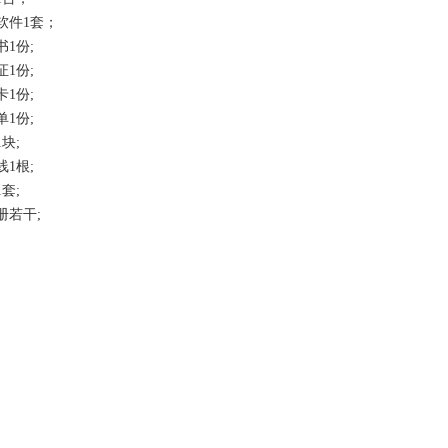
软件1套；
书1份;
证1份;
卡1份;
单1份;
块;
线1根;
套;
册若干;