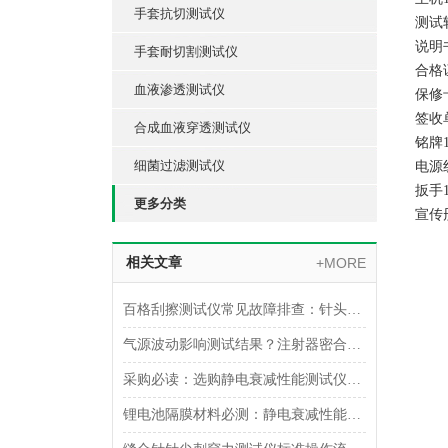
手套抗切测试仪
测试
说明
手套耐切割测试仪
合格
血液渗透测试仪
保修
签收
合成血液穿透测试仪
铭牌1
细菌过滤测试仪
电源
扳手1
更多分类
宣传
相关文章
+MORE
百格刮擦测试仪常见故障排查：针头磨损与运动轨迹偏移
气源波动影响测试结果？注射器密合性正压测试仪的稳压设计分析
采购必读：选购静电衰减性能测试仪的5个核心参数与避坑指南
锂电池隔膜材料必测：静电衰减性能测试仪的操作难点突破