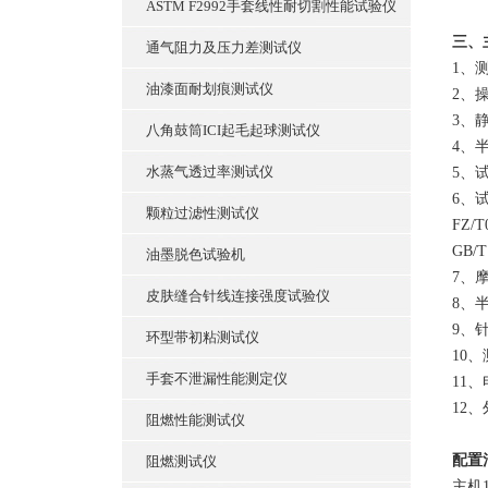
ASTM F2992手套线性耐切割性能试验仪
三、
通气阻力及压力差测试仪
1、
油漆面耐划痕测试仪
2、
3、
八角鼓筒ICI起毛起球测试仪
4、半
水蒸气透过率测试仪
5、试
6、
颗粒过滤性测试仪
FZ/
GB/
油墨脱色试验机
7、摩
皮肤缝合针线连接强度试验仪
8、半
9、
环型带初粘测试仪
10
手套不泄漏性能测定仪
11、
12、
阻燃性能测试仪
配置
阻燃测试仪
主机