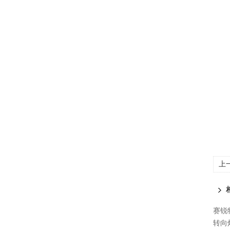
上
术
赛锐特
转向