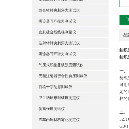
缝合针针尖刺穿力测试仪
听诊器耳环拉力测试仪
皮肤缝合线线径测量仪
品
注射针针尖刺穿力测试仪
纺织
听诊器耳环弹力测试仪
纺织
气压式织物胀破强度测试仪
一、
无菌注射器密合性负压测试仪
纺织
可用
百格十字刮擦测试仪
定的
卫生纸球形耐破度测定仪
样的
剥离强度测试仪
二、
FZ
汽车内饰材料雾化测定仪
GB