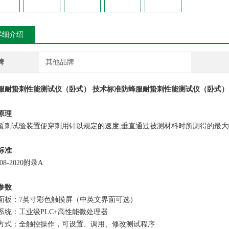
详细介绍
牌
其他品牌
服耐蛰刺性能测试仪（卧式） 技术标准
防蜂服耐蛰刺性能测试仪（卧式）
原理
蜇刺试验装置使穿刺用针以规定的速度,垂直通过被测材料时所测得的最
标准
008-2020附录A
参数
面板：7英寸彩色触摸屏（中英文界面可选）
系统：工业级PLC+高性能微处理器
方式：全触控操作，可设置、调用、修改测试程序