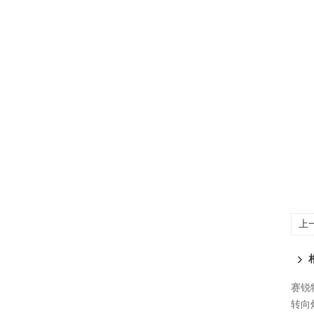
上
赛锐特
转向