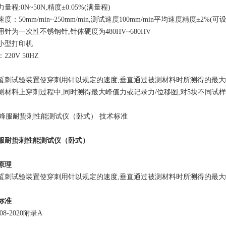
量程:0N~50N,精度±0.05%(满量程)
度：50mm/min~250mm/min,测试速度100mm/min平均速度精度±2%(可设
用针为一次性不锈钢针,针体硬度为480HV~680HV
小型打印机
220V 50HZ
蜇刺试验装置使穿刺用针以规定的速度,垂直通过被测材料时所测得的最
测材料上穿刺过程中,同时测得最大峰值力或记录力/位移图;对5块不同试
服耐蛰刺性能测试仪（卧式）
原理
蜇刺试验装置使穿刺用针以规定的速度,垂直通过被测材料时所测得的最
标准
008-2020附录A