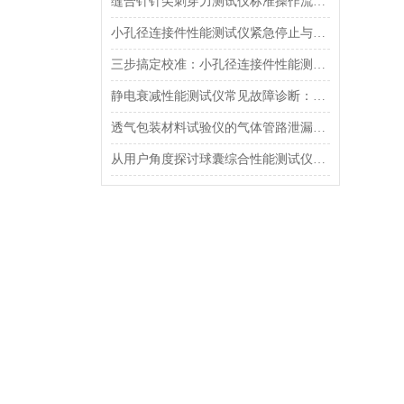
缝合针针尖刺穿力测试仪标准操作流程（SOP）及实验员培训要点
小孔径连接件性能测试仪紧急停止与异常状态下的安全复位操作
三步搞定校准：小孔径连接件性能测试仪的每日开机自检流程详解
静电衰减性能测试仪常见故障诊断：充电不稳定与电位漂移排查
透气包装材料试验仪的气体管路泄漏防护与废气排放系统详解
从用户角度探讨球囊综合性能测试仪的故障问题