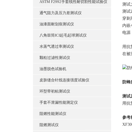
ASTM F2992手套线性耐切割性能试验仪
测试力
测试速
通气阻力及压力差测试仪
穿刺
油漆面耐划痕测试仪
内嵌
电源：
八角鼓筒ICI起毛起球测试仪
水蒸气透过率测试仪
用抗
在被
颗粒过滤性测试仪
油墨脱色试验机
皮肤缝合针线连接强度试验仪
防蜂
环型带初粘测试仪
测试
手套不泄漏性能测定仪
用抗
阻燃性能测试仪
参考
XF3
阻燃测试仪