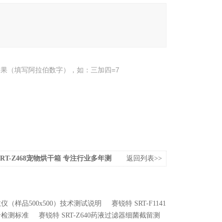
果（填写阿拉伯数字），如：三加四=7
SRT-Z468宠物烘干箱 专注行业多年测
返回列表>>
系数仪（样品500x500）技术测试说明
赛锐特 SRT-F1141
符合检测标准
赛锐特 SRT-Z640药液过滤器细菌截留测