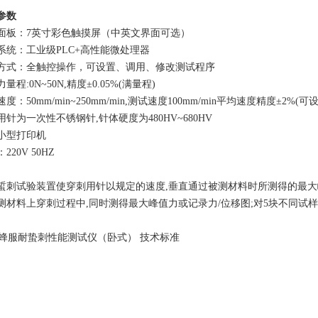
参数
面板：7英寸彩色触摸屏（中英文界面可选）
系统：工业级PLC+高性能微处理器
方式：全触控操作，可设置、调用、修改测试程序
量程:0N~50N,精度±0.05%(满量程)
度：50mm/min~250mm/min,测试速度100mm/min平均速度精度±2%(可设
用针为一次性不锈钢针,针体硬度为480HV~680HV
小型打印机
220V 50HZ
蜇刺试验装置使穿刺用针以规定的速度,垂直通过被测材料时所测得的最
测材料上穿刺过程中,同时测得最大峰值力或记录力/位移图;对5块不同试