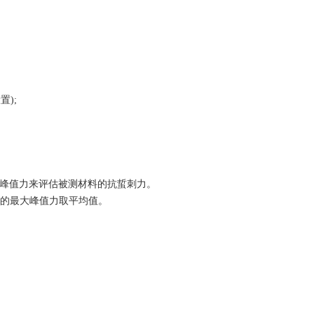
置);
大峰值力来评估被测材料的抗蜇刺力。
样的最大峰值力取平均值。