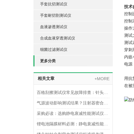
手套抗切测试仪
技术
控制
手套耐切割测试仪
控制
血液渗透测试仪
操作
测试力
合成血液穿透测试仪
测试速
细菌过滤测试仪
穿刺
内嵌
更多分类
电源：
相关文章
+MORE
用抗
在被
百格刮擦测试仪常见故障排查：针头磨损与运动轨迹偏移
气源波动影响测试结果？注射器密合性正压测试仪的稳压设计分析
采购必读：选购静电衰减性能测试仪的5个核心参数与避坑指南
锂电池隔膜材料必测：静电衰减性能测试仪的操作难点突破