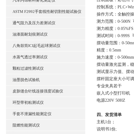
汽车内饰材料雾化测定仪
控制系统：PLC+Wi
ASTM F2992手套线性耐切割性能试验仪
操作方式：全触控
测力范围：0-500N
通气阻力及压力差测试仪
测力精度：0.05%FS
油漆面耐划痕测试仪
测试时间：0-999S
摆动量范围：0-50
八角鼓筒ICI起毛起球测试仪
精度：0.5mm
水蒸气透过率测试仪
施力速度：0-500mm
摆动量激光监测，
颗粒过滤性测试仪
测试显示力值、摆动
摆杆固定座大小可
油墨脱色试验机
专业夹具若干
皮肤缝合针线连接强度试验仪
嵌入式小型打印机
电源220V 50HZ
环型带初粘测试仪
手套不泄漏性能测定仪
四、发货清单
主机1台；
阻燃性能测试仪
说明书1份;