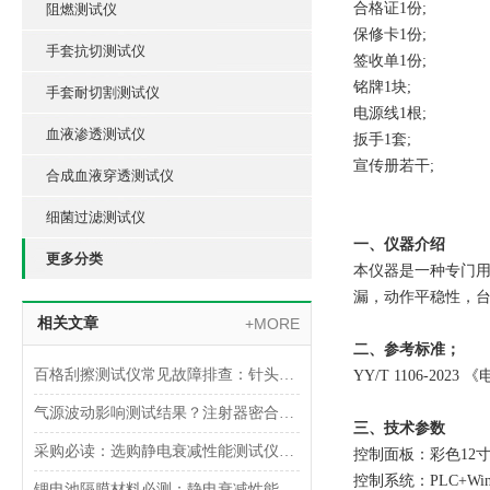
合格证1份;
阻燃测试仪
保修卡1份;
手套抗切测试仪
签收单1份;
铭牌1块;
手套耐切割测试仪
电源线1根;
血液渗透测试仪
扳手1套;
宣传册若干;
合成血液穿透测试仪
细菌过滤测试仪
一、仪器介绍
更多分类
本仪器是一种专门
漏，动作平稳性，
相关文章
+MORE
二、参考标准；
百格刮擦测试仪常见故障排查：针头磨损与运动轨迹偏移
YY/T 1106-202
气源波动影响测试结果？注射器密合性正压测试仪的稳压设计分析
三、技术参数
采购必读：选购静电衰减性能测试仪的5个核心参数与避坑指南
控制面板：彩色12
控制系统：PLC+Wi
锂电池隔膜材料必测：静电衰减性能测试仪的操作难点突破