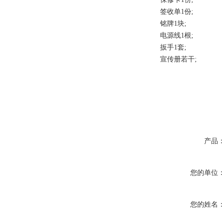
签收单1份;
铭牌1块;
电源线1根;
扳手1套;
宣传册若干;
产品
您的单位
您的姓名