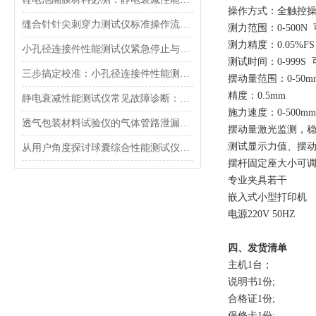
操作方式：全触控
缝合针针尖刺穿力测试仪标准操作流程（SOP）及实验员培训要点
测力范围：0-500N
测力精度：0.05%FS
小孔径连接件性能测试仪紧急停止与异常状态下的安全复位操作
测试时间：0-999S
三步搞定校准：小孔径连接件性能测试仪的每日开机自检流程详解
摆动量范围：0-50
精度：0.5mm
静电衰减性能测试仪常见故障诊断：充电不稳定与电位漂移排查
施力速度：0-500mm
透气包装材料试验仪的气体管路泄漏防护与废气排放系统详解
摆动量激光监测，
测试显示力值、摆动
从用户角度探讨球囊综合性能测试仪的故障问题
摆杆固定座大小可
专业夹具若干
嵌入式小型打印机
电源220V 50HZ
四、发货清单
主机1台；
说明书1份;
合格证1份;
保修卡1份;