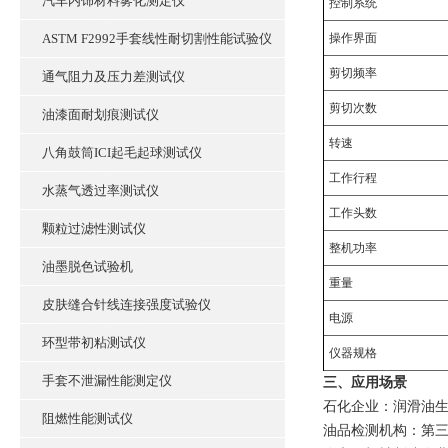
汽车内饰材料雾化测定仪
控制系统
ASTM F2992手套线性耐切割性能试验仪
操作界面
剪切频率
通气阻力及压力差测试仪
剪切次数
油漆面耐划痕测试仪
转速
八角鼓筒ICI起毛起球测试仪
工作行程
水蒸气透过率测试仪
工作头数
颗粒过滤性测试仪
整机功率
油墨脱色试验机
重量
皮肤缝合针线连接强度试验仪
电源
环型带初粘测试仪
仪器规格
手套不泄漏性能测定仪
三、应用场景
石化企业：润滑油
阻燃性能测试仪
油品检测机构：第