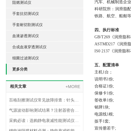
汽车、机械制造企
阻燃测试仪
科研院所：润滑脂
手套抗切测试仪
铁路、航空、船舶等
手套耐切割测试仪
四、执行标准
血液渗透测试仪
GB/T269《润滑
ASTMD217《润
合成血液穿透测试仪
IS0 2137《润
细菌过滤测试仪
五、配置清单
更多分类
主机1台；
说明书1份;
合格证1份;
相关文章
+MORE
保修卡1份;
百格刮擦测试仪常见故障排查：针头磨损与运动轨迹偏移
签收单1份;
铭牌1块;
气源波动影响测试结果？注射器密合性正压测试仪的稳压设计分析
电源线1根;
采购必读：选购静电衰减性能测试仪的5个核心参数与避坑指南
扳手1套;
宣传册若干;
锂电池隔膜材料必测：静电衰减性能测试仪的操作难点突破