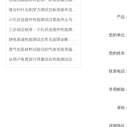
缝合针针尖刺穿力测试仪标准操作流程（SOP）及实验员培训要点
产品
小孔径连接件性能测试仪紧急停止与异常状态下的安全复位操作
三步搞定校准：小孔径连接件性能测试仪的每日开机自检流程详解
您的单位
静电衰减性能测试仪常见故障诊断：充电不稳定与电位漂移排查
透气包装材料试验仪的气体管路泄漏防护与废气排放系统详解
您的姓名
从用户角度探讨球囊综合性能测试仪的故障问题
联系电话
常用邮箱
省份
详细地址