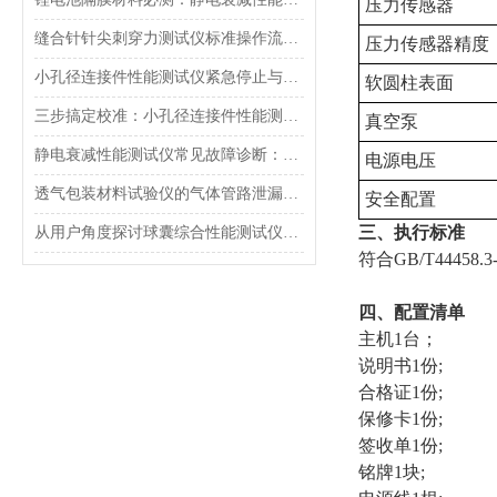
压力传感器
缝合针针尖刺穿力测试仪标准操作流程（SOP）及实验员培训要点
压力传感器精度
小孔径连接件性能测试仪紧急停止与异常状态下的安全复位操作
软圆柱表面
三步搞定校准：小孔径连接件性能测试仪的每日开机自检流程详解
真空泵
静电衰减性能测试仪常见故障诊断：充电不稳定与电位漂移排查
电源电压
透气包装材料试验仪的气体管路泄漏防护与废气排放系统详解
安全配置
三、执行标准
从用户角度探讨球囊综合性能测试仪的故障问题
符合GB/T444
四、配置清单
主机1台；
说明书1份;
合格证1份;
保修卡1份;
签收单1份;
铭牌1块;