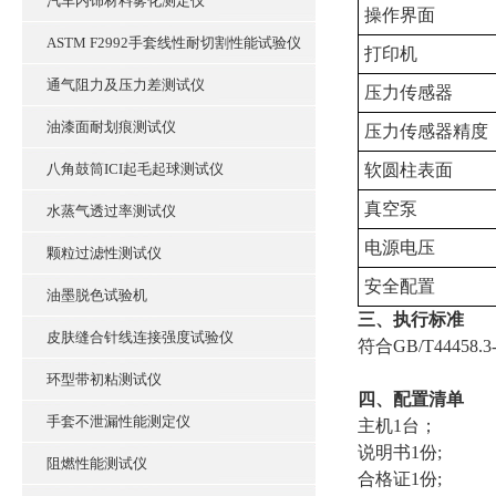
汽车内饰材料雾化测定仪
操作界面
ASTM F2992手套线性耐切割性能试验仪
打印机
通气阻力及压力差测试仪
压力传感器
油漆面耐划痕测试仪
压力传感器精度
八角鼓筒ICI起毛起球测试仪
软圆柱表面
真空泵
水蒸气透过率测试仪
电源电压
颗粒过滤性测试仪
安全配置
油墨脱色试验机
三、执行标准
皮肤缝合针线连接强度试验仪
符合GB/T444
环型带初粘测试仪
四、配置清单
手套不泄漏性能测定仪
主机1台；
说明书1份;
阻燃性能测试仪
合格证1份;