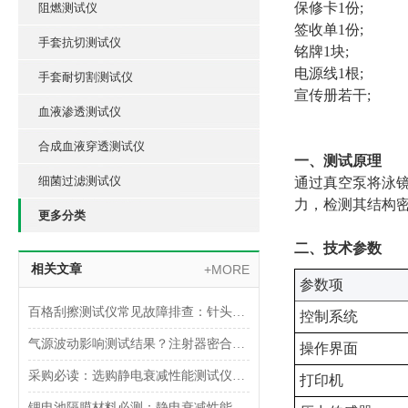
保修卡1份;
阻燃测试仪
签收单1份;
手套抗切测试仪
铭牌1块;
电源线1根;
手套耐切割测试仪
宣传册若干;
血液渗透测试仪
合成血液穿透测试仪
一、测试原理
细菌过滤测试仪
通过真空泵将泳镜
力，检测其结构
更多分类
二、技术参数
相关文章
+MORE
‌参数项‌
百格刮擦测试仪常见故障排查：针头磨损与运动轨迹偏移
控制系统
气源波动影响测试结果？注射器密合性正压测试仪的稳压设计分析
操作界面
采购必读：选购静电衰减性能测试仪的5个核心参数与避坑指南
打印机
锂电池隔膜材料必测：静电衰减性能测试仪的操作难点突破