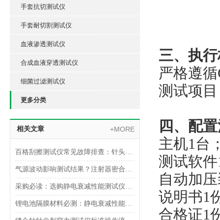
手套抗切测试仪
手套耐切割测试仪
血液渗透测试仪
三、执行
合成血液穿透测试仪
严格遵循GB
细菌过滤测试仪
测试项目
更多分类
四、配置
相关文章
+MORE
主机1台
百格刮擦测试仪常见故障排查：针头磨损与运动轨迹偏移
测试软件
气源波动影响测试结果？注射器密合性正压测试仪的稳压设计分析
自动加压
采购必读：选购静电衰减性能测试仪的5个核心参数与避坑指南
说明书1份
锂电池隔膜材料必测：静电衰减性能测试仪的操作难点突破
合格证1份