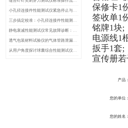
缝合针针尖刺穿力测试仪标准操作流程（SOP）及实验员培训要点
保修卡1份
小孔径连接件性能测试仪紧急停止与异常状态下的安全复位操作
签收单1份
三步搞定校准：小孔径连接件性能测试仪的每日开机自检流程详解
铭牌1块;
静电衰减性能测试仪常见故障诊断：充电不稳定与电位漂移排查
电源线1根
透气包装材料试验仪的气体管路泄漏防护与废气排放系统详解
扳手1套;
从用户角度探讨球囊综合性能测试仪的故障问题
宣传册若
产品
您的单位
您的姓名