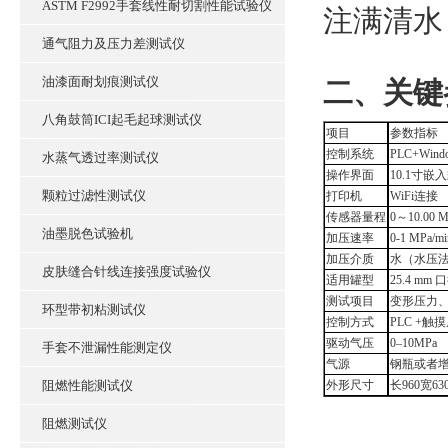
ASTM F2992手套线性耐切割性能试验仪
注满清水
通气阻力及压力差测试仪
油漆面耐划痕测试仪
‌二、关
八角鼓筒ICI起毛起球测试仪
项目
参数指标
控制系统
PLC+Wi
水蒸气透过率测试仪
操作界面
10.1寸
颗粒过滤性测试仪
打印机
WiFi连接
传感器量程
0～10.00
油墨脱色试验机
加压速率
0-1 MP
加压介质
水（水压
皮肤缝合针线连接强度试验仪
适用罐型
25.4 mm
测试项目
变形压力
环型带初粘测试仪
控制方式
PLC +
驱动气压
0–10MPa
手套不泄漏性能测定仪
气源
钢瓶或者
阻燃性能测试仪
外形尺寸
长960宽63
阻燃测试仪