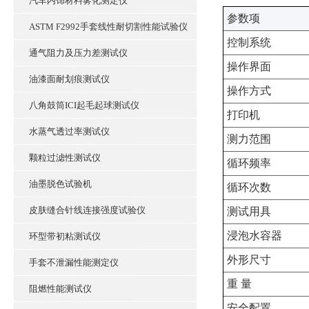
汽车内饰材料雾化测定仪
‌参数项‌
ASTM F2992手套线性耐切割性能试验仪
控制系统
通气阻力及压力差测试仪
操作界面
油漆面耐划痕测试仪
操作方式
八角鼓筒ICI起毛起球测试仪
打印机
水蒸气透过率测试仪
测力范围
颗粒过滤性测试仪
循环频率
油墨脱色试验机
循环次数
皮肤缝合针线连接强度试验仪
测试用具
浸泡水容器
环型带初粘测试仪
外形尺寸
手套不泄漏性能测定仪
重 量
阻燃性能测试仪
安全配置