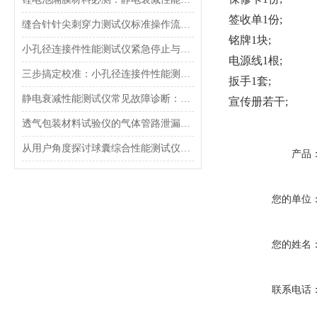
签收单1份;
缝合针针尖刺穿力测试仪标准操作流程（SOP）及实验员培训要点
铭牌1块;
小孔径连接件性能测试仪紧急停止与异常状态下的安全复位操作
电源线1根;
三步搞定校准：小孔径连接件性能测试仪的每日开机自检流程详解
扳手1套;
静电衰减性能测试仪常见故障诊断：充电不稳定与电位漂移排查
宣传册若干;
透气包装材料试验仪的气体管路泄漏防护与废气排放系统详解
从用户角度探讨球囊综合性能测试仪的故障问题
产品
您的单位
您的姓名
联系电话