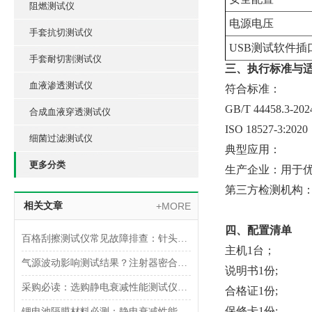
阻燃测试仪
电源电压
手套抗切测试仪
USB测试软件
手套耐切割测试仪
三、执行标准与
血液渗透测试仪
符合标准：
GB/T 44458
合成血液穿透测试仪
ISO 18527-3:2020
细菌过滤测试仪
‌典型应用‌：
更多分类
‌生产企业‌：用
‌第三方检测机构
相关文章
+MORE
四、配置清单
百格刮擦测试仪常见故障排查：针头磨损与运动轨迹偏移
主机1台；
气源波动影响测试结果？注射器密合性正压测试仪的稳压设计分析
说明书1份;
采购必读：选购静电衰减性能测试仪的5个核心参数与避坑指南
合格证1份;
保修卡1份;
锂电池隔膜材料必测：静电衰减性能测试仪的操作难点突破