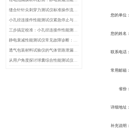
缝合针针尖刺穿力测试仪标准操作流程（SOP）及实验员培训要点
您的单位
小孔径连接件性能测试仪紧急停止与异常状态下的安全复位操作
三步搞定校准：小孔径连接件性能测试仪的每日开机自检流程详解
您的姓名
静电衰减性能测试仪常见故障诊断：充电不稳定与电位漂移排查
透气包装材料试验仪的气体管路泄漏防护与废气排放系统详解
联系电话
从用户角度探讨球囊综合性能测试仪的故障问题
常用邮箱
省份
详细地址
补充说明