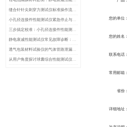
产品
缝合针针尖刺穿力测试仪标准操作流程（SOP）及实验员培训要点
您的单位
小孔径连接件性能测试仪紧急停止与异常状态下的安全复位操作
三步搞定校准：小孔径连接件性能测试仪的每日开机自检流程详解
您的姓名
静电衰减性能测试仪常见故障诊断：充电不稳定与电位漂移排查
透气包装材料试验仪的气体管路泄漏防护与废气排放系统详解
联系电话
从用户角度探讨球囊综合性能测试仪的故障问题
常用邮箱
省份
详细地址