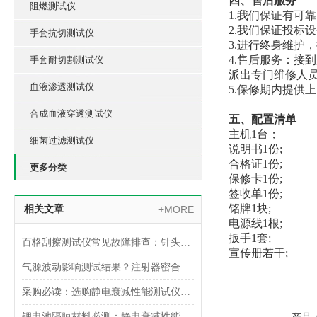
四、售后服务
阻燃测试仪
1.我们保证有可
2.我们保证投标
手套抗切测试仪
3.进行终身维护
4.售后服务：接
手套耐切割测试仪
派出专门维修人
血液渗透测试仪
5.保修期内提供
合成血液穿透测试仪
五、配置清单
主机1台；
细菌过滤测试仪
说明书1份;
合格证1份;
更多分类
保修卡1份;
签收单1份;
铭牌1块;
相关文章
+MORE
电源线1根;
扳手1套;
百格刮擦测试仪常见故障排查：针头磨损与运动轨迹偏移
宣传册若干;
气源波动影响测试结果？注射器密合性正压测试仪的稳压设计分析
采购必读：选购静电衰减性能测试仪的5个核心参数与避坑指南
锂电池隔膜材料必测：静电衰减性能测试仪的操作难点突破