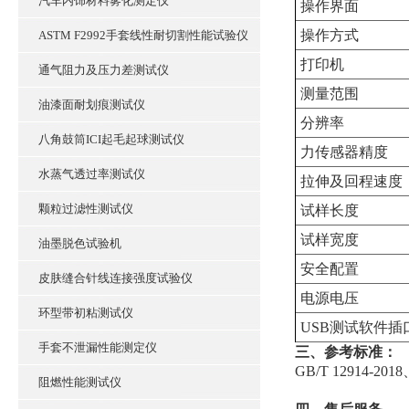
汽车内饰材料雾化测定仪
操作界面
操作方式
ASTM F2992手套线性耐切割性能试验仪
打印机
通气阻力及压力差测试仪
测量范围
油漆面耐划痕测试仪
分辨率
八角鼓筒ICI起毛起球测试仪
力传感器精度
水蒸气透过率测试仪
拉伸及回程速度
颗粒过滤性测试仪
试样长度
试样宽度
油墨脱色试验机
安全配置
皮肤缝合针线连接强度试验仪
电源电压
环型带初粘测试仪
USB测试软件
手套不泄漏性能测定仪
三、参考标准：
GB/T 12914-2018
阻燃性能测试仪