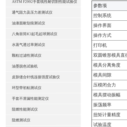
ASTM F2992手套线性耐切割性能试验仪
‌参数项‌
通气阻力及压力差测试仪
控制系统
油漆面耐划痕测试仪
操作界面
八角鼓筒ICI起毛起球测试仪
操作方式
水蒸气透过率测试仪
打印机
双圆锥形模具直
颗粒过滤性测试仪
模具分离角度
油墨脱色试验机
模具间隙
皮肤缝合针线连接强度试验仪
压模闭合力
环型带初粘测试仪
模具摆动振幅
手套不泄漏性能测定仪
振荡频率
阻燃性能测试仪
扭矩计量精度
阻燃测试仪
试验温度