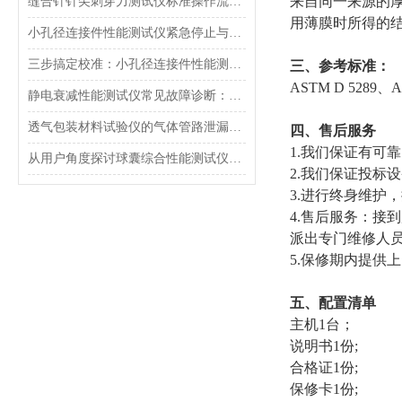
来自同一来源的厚度
缝合针针尖刺穿力测试仪标准操作流程（SOP）及实验员培训要点
用薄膜时所得的
小孔径连接件性能测试仪紧急停止与异常状态下的安全复位操作
三步搞定校准：小孔径连接件性能测试仪的每日开机自检流程详解
‌三、参考标准：
ASTM D 5289、A
静电衰减性能测试仪常见故障诊断：充电不稳定与电位漂移排查
透气包装材料试验仪的气体管路泄漏防护与废气排放系统详解
四、售后服务
1.我们保证有可
从用户角度探讨球囊综合性能测试仪的故障问题
2.我们保证投标
3.进行终身维护
4.售后服务：接
派出专门维修人
5.保修期内提供
五、配置清单
主机1台；
说明书1份;
合格证1份;
保修卡1份;