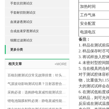
手套抗切测试仪
加热时间
手套耐切割测试仪
工作气体
血液渗透测试仪
安全配置
合成血液穿透测试仪
电源电压
备注：
细菌过滤测试仪
1. 样品在测试前
更多分类
2. 样品保存时
3. 将试样放入
4. 未密封型腔
相关文章
+MORE
5. 当在模具闭
对于测试腔体容积为
百格刮擦测试仪常见故障排查：针头磨损与运动轨迹偏移
物，比重值为1.
气源波动影响测试结果？注射器密合性正压测试仪的稳压设计分析
大的测试试样会
6. 在测试低粘
采购必读：选购静电衰减性能测试仪的5个核心参数与避坑指南
试样品，则可允许
锂电池隔膜材料必测：静电衰减性能测试仪的操作难点突破
反应或在测试温