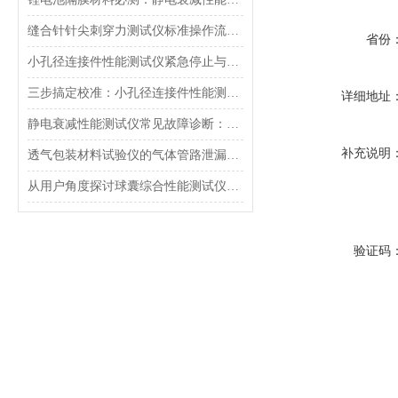
缝合针针尖刺穿力测试仪标准操作流程（SOP）及实验员培训要点
省份
小孔径连接件性能测试仪紧急停止与异常状态下的安全复位操作
三步搞定校准：小孔径连接件性能测试仪的每日开机自检流程详解
详细地址
静电衰减性能测试仪常见故障诊断：充电不稳定与电位漂移排查
补充说明
透气包装材料试验仪的气体管路泄漏防护与废气排放系统详解
从用户角度探讨球囊综合性能测试仪的故障问题
验证码