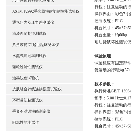
汽车内饰材料雾化测定仪
行程；往复运动的行程为
ASTM F2992手套线性耐切割性能试验仪
操作界面：彩色7寸
控制系统；PLC
通气阻力及压力差测试仪
机台尺寸：45×37×5
油漆面耐划痕测试仪
机台重量：约60kg
耐屈挠破坏性测试仪A法
八角鼓筒ICI起毛起球测试仪
水蒸气透过率测试仪
试验原理
试验机应有固定部件
颗粒过滤性测试仪
复运动的行程为(57+
油墨脱色试验机
技术参数；
皮肤缝合针线连接强度试验仪
执行标准GB/T 13934-
频率；5.00 Hz士0.17
环型带初粘测试仪
行程；往复运动的行程为
手套不泄漏性能测定仪
操作界面：彩色7寸
控制系统；PLC
阻燃性能测试仪
机台尺寸：45×37×5