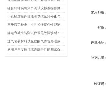
缝合针针尖刺穿力测试仪标准操作流程（SOP）及实验员培训要点
常用邮箱
小孔径连接件性能测试仪紧急停止与异常状态下的安全复位操作
三步搞定校准：小孔径连接件性能测试仪的每日开机自检流程详解
省份
静电衰减性能测试仪常见故障诊断：充电不稳定与电位漂移排查
透气包装材料试验仪的气体管路泄漏防护与废气排放系统详解
详细地址
从用户角度探讨球囊综合性能测试仪的故障问题
补充说明
验证码