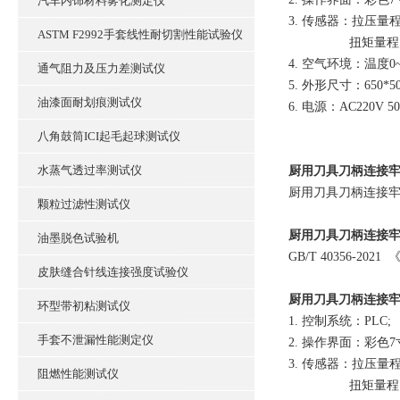
汽车内饰材料雾化测定仪
3. 传感器：拉压量程
ASTM F2992手套线性耐切割性能试验仪
扭矩量程：0~
4. 空气环境：温度
通气阻力及压力差测试仪
5. 外形尺寸：650*50
油漆面耐划痕测试仪
6. 电源：AC220V 5
八角鼓筒ICI起毛起球测试仪
水蒸气透过率测试仪
厨用刀具刀柄连接
厨用刀具刀柄连接
颗粒过滤性测试仪
厨用刀具刀柄连接
油墨脱色试验机
GB/T 40356-202
皮肤缝合针线连接强度试验仪
厨用刀具刀柄连接
环型带初粘测试仪
1. 控制系统：PLC;
手套不泄漏性能测定仪
2. 操作界面：彩色
3. 传感器：拉压量程
阻燃性能测试仪
扭矩量程：0~